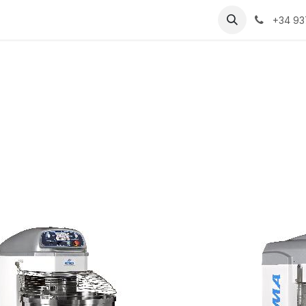
s
Trabajos
+34 93