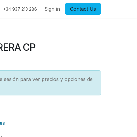
Sign in
Contact Us
+34 937 213 286
RERA CP
cie sesión para ver precios y opciones de
es