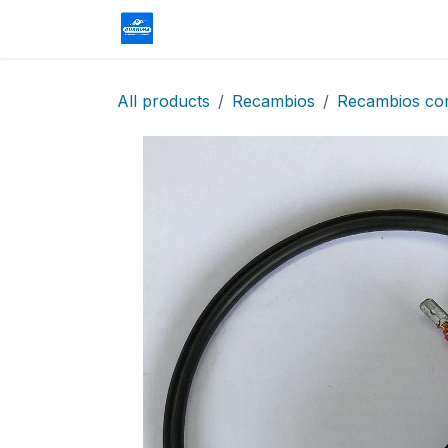
Skip to Content
Homepage
Shop
Contact us
All products
Recambios
Recambios cor