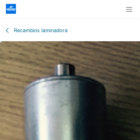
Skip to Content
Recambios laminadora