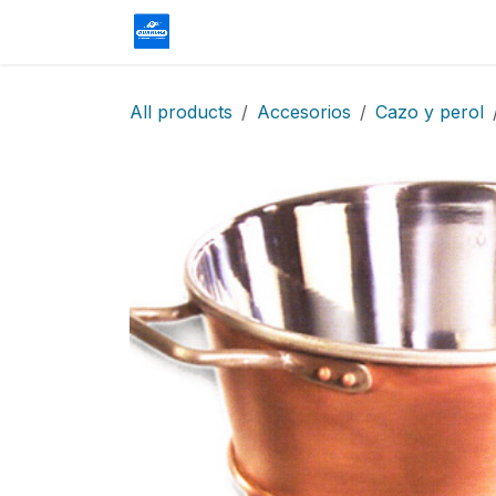
Skip to Content
Homepage
Shop
Contact us
All products
Accesorios
Cazo y perol