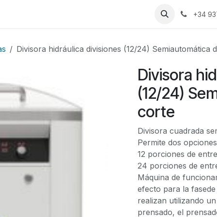
s
Trabajos
+34 93
as
Divisora hidráulica divisiones (12/24) Semiautomática 
Divisora hid
(12/24) Se
corte
Divisora cuadrada sem
Permite dos opciones
12 porciones de entre
24 porciones de entre
Máquina de funcionami
efecto para la fasede
realizan utilizando u
prensado, el prensado