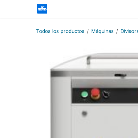
Ir al contenido
Homepage
Tienda
Contácteno
Todos los productos
Máquinas
Divisor