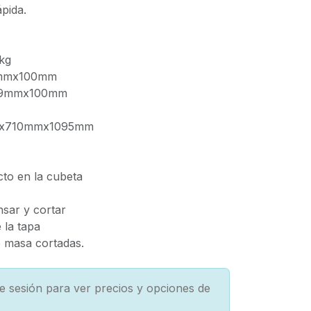
pida.
 kg
0mmx100mm
09mmx100mm
mx710mmx1095mm
cto en la cubeta
nsar y cortar
 la tapa
e masa cortadas.
cie sesión para ver precios y opciones de