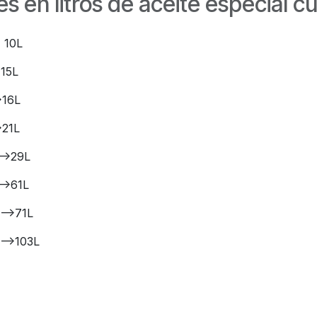
s en litros de aceite especial 
 10L
15L
16L
21L
->29L
->61L
->71L
->103L