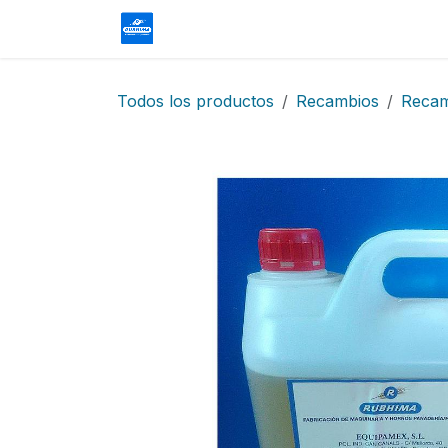
Ir al contenido
Homepage
Tienda
Contácteno
Todos los productos
Recambios
Reca