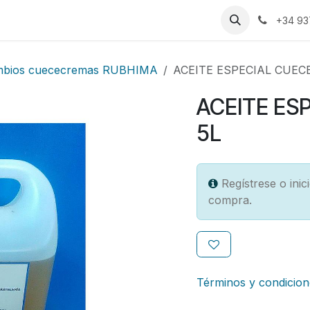
s
Trabajos
+34 93
mbios cuececremas RUBHIMA
ACEITE ESPECIAL CUECE
ACEITE ES
5L
Regístrese o ini
compra.
Términos y condicion