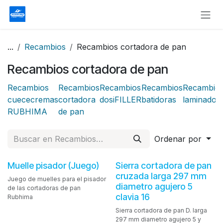
Ir al contenido
...
Recambios
Recambios cortadora de pan
Recambios cortadora de pan
Recambios
Recambios
Recambios
Recambios
Recambio
cuececremas
cortadora
dosiFILLER
batidoras
laminador
RUBHIMA
de pan
Ordenar por
Muelle pisador (Juego)
Sierra cortadora de pan
cruzada larga 297 mm
Juego de muelles para el pisador
diametro agujero 5
de las cortadoras de pan
clavia 16
Rubhima
Sierra cortadora de pan D. larga
297 mm diametro agujero 5 y