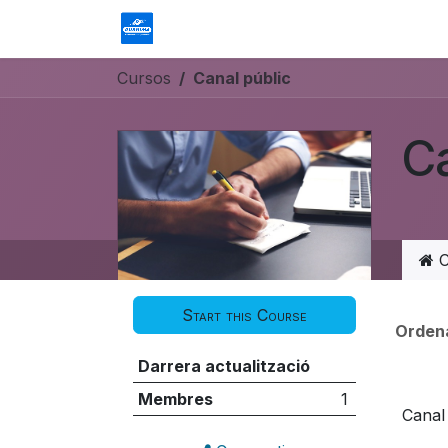
Skip to Content
Homepage
Fòrum
Contacta'ns
Cursos
Canal públic
Ca
C
Start this Course
Orden
Darrera actualització
Membres
1
Canal 