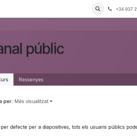
Treballs
+34 937 2
nal públic
urs
Ressenyes
a per
: Més visualitzat
per defecte per a diapositives, tots els usuaris públics pod