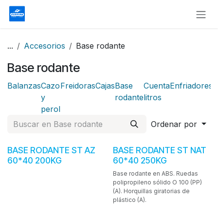
Ir al contenido
...
Accesorios
Base rodante
Base rodante
Balanzas
Cazo
Freidoras
Cajas
Base
Cuenta
Enfriadores
I
y
rodante
litros
perol
Ordenar por
Oferta
BASE RODANTE ST AZ
BASE RODANTE ST NAT
60*40 200KG
60*40 250KG
Base rodante en ABS. Ruedas
polipropileno sólido O 100 (PP)
(A). Horquillas giratorias de
plástico (A).