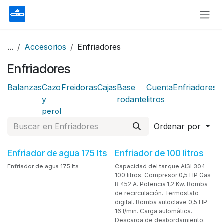
Ir al contenido
...
Accesorios
Enfriadores
Enfriadores
Balanzas
Cazo
Freidoras
Cajas
Base
Cuenta
Enfriadores
I
y
rodante
litros
perol
Ordenar por
Enfriador de agua 175 lts
Enfriador de 100 litros
Enfriador de agua 175 lts
Capacidad del tanque AISI 304
100 litros. Compresor 0,5 HP Gas
R 452 A. Potencia 1,2 Kw. Bomba
de recirculación. Termostato
digital. Bomba autoclave 0,5 HP
16 l/min. Carga automática.
Descarga de desbordamiento.